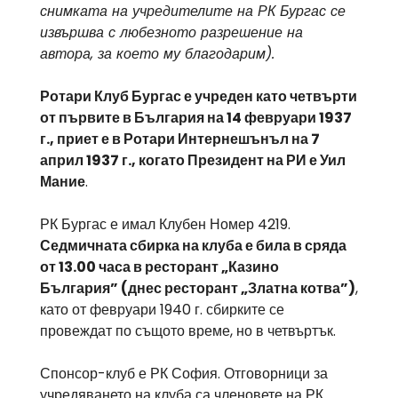
снимката на учредителите на РК Бургас се
извършва с любезното разрешение на
автора, за което му благодарим).
Ротари Клуб Бургас е учреден като четвърти
от първите в България на 14 февруари 1937
г., приет е в Ротари Интернешънъл на 7
април 1937 г., когато Президент на РИ е Уил
Мание
.
РК Бургас е имал Клубен Номер 4219.
Седмичната сбирка на клуба е била в сряда
от 13.00 часа в ресторант „Казино
България” (днес ресторант „Златна котва”)
,
като от февруари 1940 г. сбирките се
провеждат по същото време, но в четвъртък.
Спонсор-клуб е РК София. Отговорници за
учредяването на клуба са членовете на РК