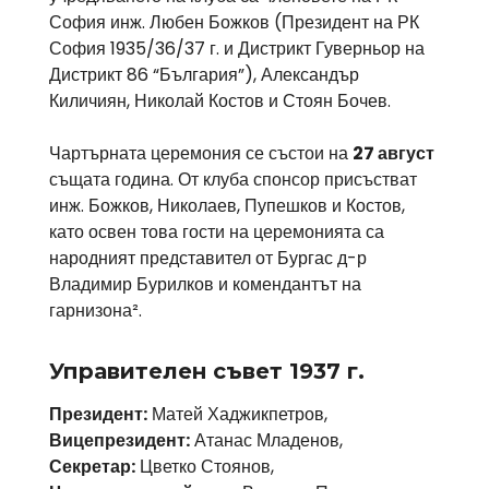
София инж. Любен Божков (Президент на РК
София 1935/36/37 г. и Дистрикт Гуверньор на
Дистрикт 86 “България”), Александър
Киличиян, Николай Костов и Стоян Бочев.
Чартърната церемония се състои на
27 август
същата година. От клуба спонсор присъстват
инж. Божков, Николаев, Пупешков и Костов,
като освен това гости на церемонията са
народният представител от Бургас д-р
Владимир Бурилков и комендантът на
гарнизона².
Управителен съвет 1937 г.
Президент:
Матей Хаджикпетров,
Вицепрезидент:
Атанас Младенов,
Секретар:
Цветко Стоянов,