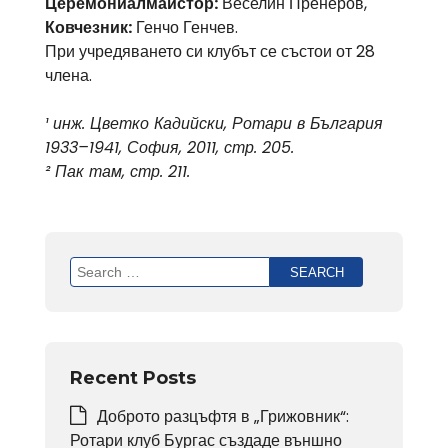
Церемониалмайстор:
Веселин Пренеров,
Ковчезник:
Генчо Генчев.
При учредяването си клубът се състои от 28
члена.
¹ инж. Цветко Кадийски, Ротари в България
1933–1941, София, 2011, стр. 205.
² Пак там, стр. 211.
Search
for:
Recent Posts
Доброто разцъфтя в „Грижовник“:
Ротари клуб Бургас създаде външно