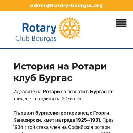
Skip
admin@rotary-bourgas.org
to
content
История на Ротари
клуб Бургас
Идеалите на
Ротари
са познати в
Бургас
от
тридесетте години на 20-и век.
Първият бургазлия ротарианец е Георги
Каназирски, кмет на града 1925–1931.
През
1934 г той става член на Софийския ротари