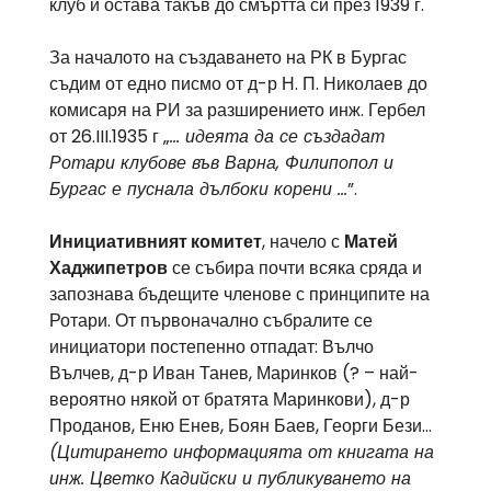
клуб и остава такъв до смъртта си през 1939 г.
За началото на създаването на РК в Бургас
съдим от едно писмо от д-р Н. П. Николаев до
комисаря на РИ за разширението инж. Гербел
от 26.III.1935 г „
… идеята да се създадат
Ротари клубове във Варна, Филипопол и
Бургас е пуснала дълбоки корени …
”.
Инициативният комитет
, начело с
Матей
Хаджипетров
се събира почти всяка сряда и
запознава бъдещите членове с принципите на
Ротари. От първоначално събралите се
инициатори постепенно отпадат: Вълчо
Вълчев, д-р Иван Танев, Маринков (? – най-
вероятно някой от братята Маринкови), д-р
Проданов, Еню Енев, Боян Баев, Георги Бези…
(Цитирането информацията от книгата на
инж. Цветко Кадийски и публикуването на