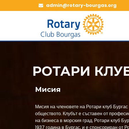
admin@rotary-bourgas.org
РОТАРИ КЛУБ
Мисия
Мисия на членовете на Ротари клуб Бургас 
обществото. Клубът е съставен от профес
на бизнеса в морския град. Ротари клуб Бур
1937 година в Бургас, и е спонсориран от Р