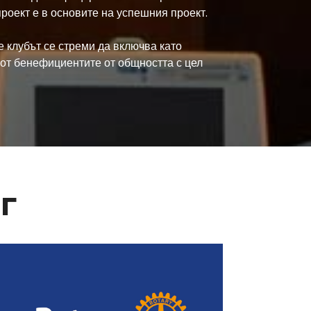
роект е в основите на успешния проект.
е клубът се стреми да включва като
от бенефициентите от общността с цел
г