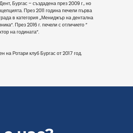
Дент, Бургас – създадена през 2009 г., но
нцепцията. През 2011 година печели първа
града в категория „Мениджър на дентална
иника“.
През 2016 г. печели с отличието ”
ктор на годината”.
ен на Ротари клуб Бургас от 2017 год.