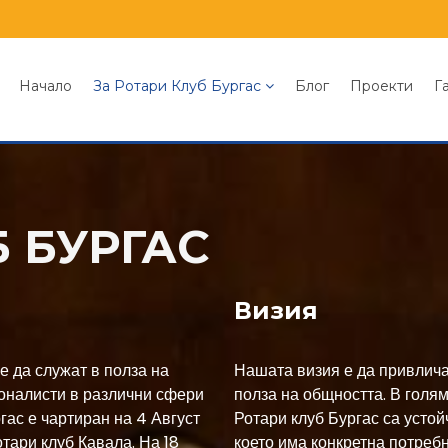
Начало
За Ротари Клуб Бургас
Блог
Проекти
Г
 БУРГАС
Визия
е да служат в полза на
Нашата визия е да привлича
ионалисти в различни сфери
полза на общността. В голям
гас е чартиран на 4 Август
Ротари клуб Бургас са устой
отари клуб Кавала. На 18
което има конкретна потреб