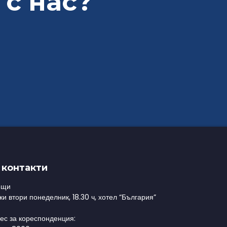
 с нас?
 контакти
ещи
ки втори понеделник, 18.30 ч, хотел “България”
ес за кореспонденция: