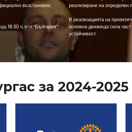
официално възстановен.
реализиране на определен п
В реализацията на проектит
а, 18.30 ч, х-л “България”
основна движеща сила част 
устойчивост.
ргас за 2024-2025 