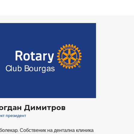
огдан Димитров
кт президент
болекар. Собственик на дентална клиника