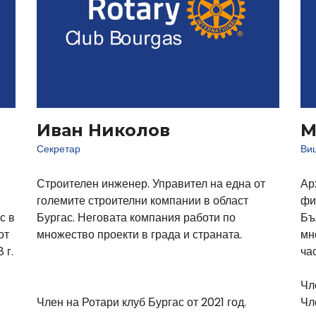
Иван Николов
М
Секретар
Ви
Строителен инженер. Управител на една от
Ар
големите строителни компании в област
фи
с в
Бургас. Неговата компания работи по
Бъ
от
множество проекти в града и страната.
мн
 г.
ча
Чл
Член на Ротари клуб Бургас от 2021 год.
Чл