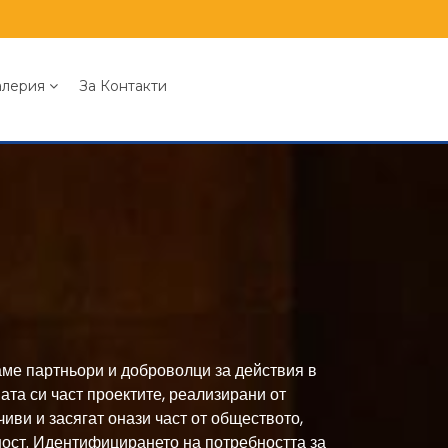
алерия
За Контакти
ме партньори и доброволци за действия в
ата си част проектите, реализирани от
чиви и засягат онази част от обществото,
ност. Идентифицирането на потребността за