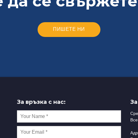
 да се свържете
ПИШЕТЕ НИ
За връзка с нас:
За
Ср
Все
Адр