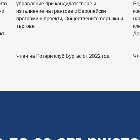
ито
управление при кандидатстване и
Бо
ни
изпълнение на грантове с Европейски
ко
програми и проекти, Обществените поръчки и
на
о
търгове.
кл
кт.
До
Чпен на Ротари клуб Бургас от 2022 год.
Чл