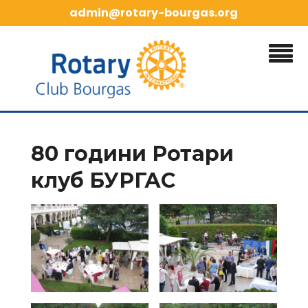
Skip
admin@rotary-bourgas.org
to
content
80 години Ротари
клуб БУРГАС