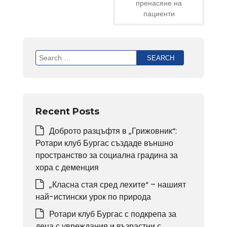
пренасяне на
пациенти
Search
for:
Recent Posts
Доброто разцъфтя в „Грижовник“:
Ротари клуб Бургас създаде външно
пространство за социална градина за
хора с деменция
„Класна стая сред лехите“ – нашият
най-истински урок по природа
Ротари клуб Бургас с подкрепа за
деца с увреждания и възрастни с