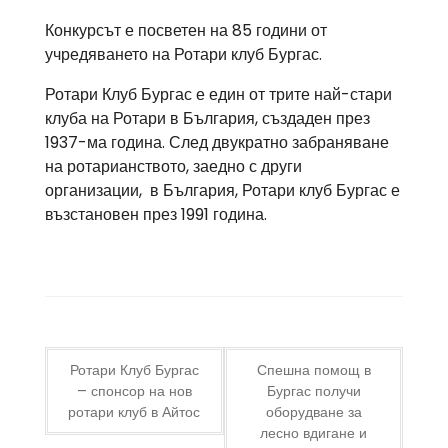
Конкурсът е посветен на 85 години от
учредяването на Ротари клуб Бургас.
Ротари Клуб Бургас е един от трите най-стари
клуба на Ротари в България, създаден през
1937-ма година. След двукратно забраняване
на ротарианството, заедно с други
организации, в България, Ротари клуб Бургас е
възстановен през 1991 година.
Post
Ротари Клуб Бургас
Спешна помощ в
– спонсор на нов
Бургас получи
navigation
ротари клуб в Айтос
оборудване за
лесно вдигане и