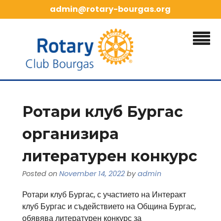
Skip
admin@rotary-bourgas.org
to
content
Ротари клуб Бургас
организира
литературен конкурс
Posted on
November 14, 2022
by
admin
Ротари клуб Бургас, с участието на Интеракт
клуб Бургас и съдействието на Община Бургас,
обявява литературен конкурс за