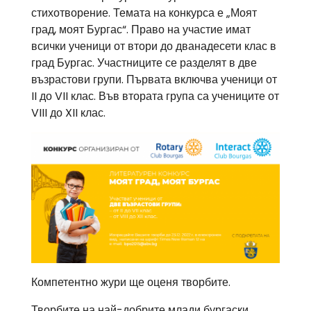
стихотворение. Темата на конкурса е „Моят
град, моят Бургас“. Право на участие имат
всички ученици от втори до дванадесети клас в
град Бургас. Участниците се разделят в две
възрастови групи. Първата включва ученици от
II до VII клас. Във втората група са учениците от
VIII до XII клас.
Компетентно жури ще оценя творбите.
Творбите на най-добрите млади бургаски