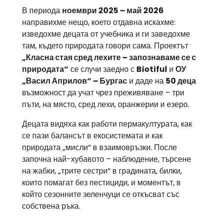
В периода
ноември 2025 – май 2026
направихме нещо, което отдавна искахме:
изведохме децата от учебника и ги заведохме
там, където природата говори сама. Проектът
„Класна стая сред лехите – запознаваме се с
природата“
се случи заедно с
Biotiful
и
ОУ
„Васил Априлов“ – Бургас
и даде на
50 деца
възможност да учат чрез преживяване – три
пъти, на място, сред лехи, оранжерии и езеро.
Децата видяха как работи пермакултурата, как
се пази балансът в екосистемата и как
природата „мисли“ в взаимовръзки. После
започна най-хубавото – наблюдение, търсене
на жабки, „трите сестри“ в градината, билки,
които помагат без пестициди, и моментът, в
който сезонните зеленчуци се откъсват със
собствена ръка.