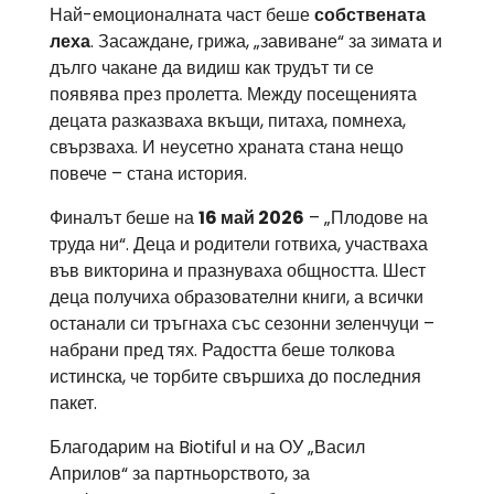
Най-емоционалната част беше
собствената
леха
. Засаждане, грижа, „завиване“ за зимата и
дълго чакане да видиш как трудът ти се
появява през пролетта. Между посещенията
децата разказваха вкъщи, питаха, помнеха,
свързваха. И неусетно храната стана нещо
повече – стана история.
Финалът беше на
16 май 2026
– „Плодове на
труда ни“. Деца и родители готвиха, участваха
във викторина и празнуваха общността. Шест
деца получиха образователни книги, а всички
останали си тръгнаха със сезонни зеленчуци –
набрани пред тях. Радостта беше толкова
истинска, че торбите свършиха до последния
пакет.
Благодарим на Biotiful и на ОУ „Васил
Априлов“ за партньорството, за