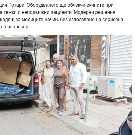
ия Ротари. Оборудването ще облекчи екипите при
на тежки и неподвижни пациенти. Модерни решения
 щадящ за медиците начин, без използване на сериозна
 на асансьор.