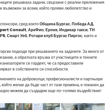
стниците решаваха задачи, свързани с реални приложения
 е възможен за всеки, който прояви любопитство и
спонсори, сред които
Община Бургас
,
Победа АД
,
xpert Consult
,
АркФин
,
Ерник
,
Индикар такси
,
ТН
 Р5
,
Смарт Уеб
,
Ротари клуб Бургас Пиргос
, както и
орски подходи при решаването на задачите. За много от
езание, а обратната връзка от участниците и техните
ганизаторите се гордеят, че са предоставили
ярват в собствените си способности.
инението на доброволци, професионалисти и партньори
 който желае да бъде част от тази промяна, е поканен да
Заедно можем да създадем още по-голямо въздействие!