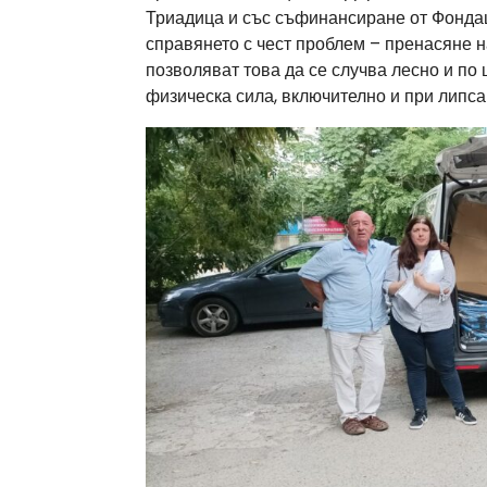
Триадица и със съфинансиране от Фондац
справянето с чест проблем – пренасяне 
позволяват това да се случва лесно и по
физическа сила, включително и при липса