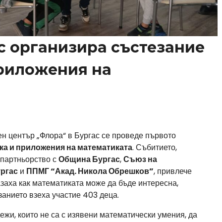
с организира състезание
приложения на
н център „Флора“ в Бургас се проведе първото
ка и приложения на математиката
. Събитието,
в партньорство с
Община Бургас
,
Съюз на
ургас
и
ППМГ “Акад. Никола Обрешков”
, привлече
казаха как математиката може да бъде интересна,
занието взеха участие 403 деца.
жи, които не са с изявени математически умения, да