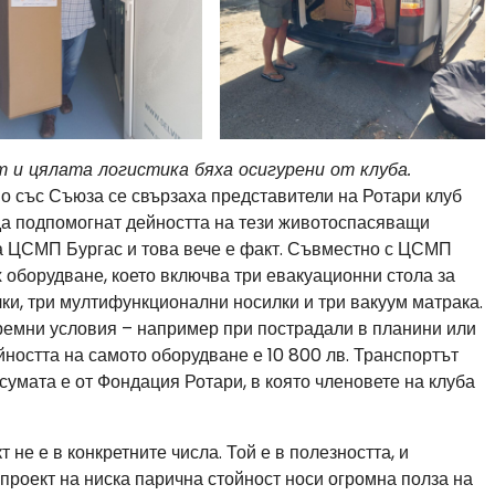
 и цялата логистика бяха осигурени от клуба.
 но със Съюза се свързаха представители на Ротари клуб
да подпомогнат дейността на тези животоспасяващи
за ЦСМП Бургас и това вече е факт. Съвместно с ЦСМП
 оборудване, което включва три евакуационни стола за
лки, три мултифункционални носилки и три вакуум матрака.
тремни условия – например при пострадали в планини или
ността на самото оборудване е 10 800 лв. Транспортът
 сумата е от Фондация Ротари, в която членовете на клуба
 не е в конкретните числа. Той е в полезността, и
проект на ниска парична стойност носи огромна полза на