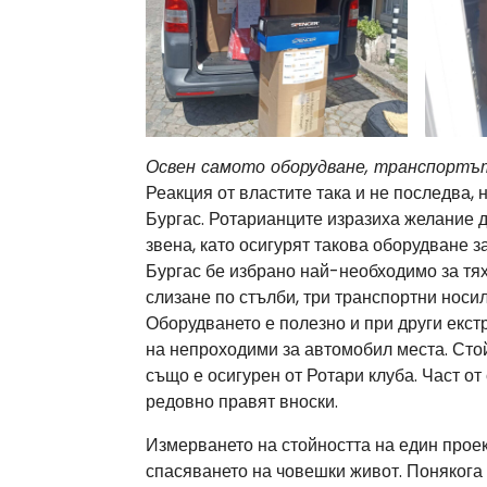
Освен самото оборудване, транспортът
Реакция от властите така и не последва,
Бургас. Ротарианците изразиха желание 
звена, като осигурят такова оборудване 
Бургас бе избрано най-необходимо за тях
слизане по стълби, три транспортни носи
Оборудването е полезно и при други екс
на непроходими за автомобил места. Стой
също е осигурен от Ротари клуба. Част от
редовно правят вноски.
Измерването на стойността на един проект
спасяването на човешки живот. Понякога 