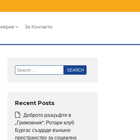
алерия
За Контакти
Recent Posts
Доброто разцъфтя в
„Грижовник“: Ротари клуб
Бургас създаде външно
пространство за социална