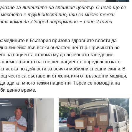
удване за линейките на спешния център. С него ще се
 мястото е труднодостъпно, или са много тежки.
ната команда. Според информация – поне 2 пъти
рамедиците в България призова здравните власти да
дна линейка във всеки областен център. Причината бе
ето на пациента от дома му до лечебното заведение.
 преместването на спешен пациент е определено като
списъка по дейности за всички мобилни спешни екипи. В
щ често са съставени от жени, или от възрастни медици,
да вдигат много тежки пациенти. Търси се помощта на
уби ценно време.