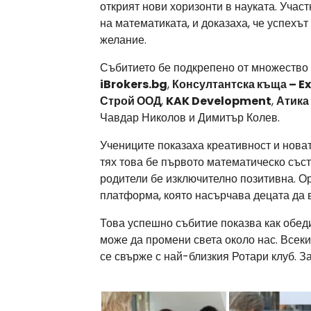
открият нови хоризонти в науката. Уча
на математиката, и доказаха, че успехът
желание.
Събитието бе подкрепено от множество 
iBrokers.bg
,
Консултантска къща – E
Строй ООД
,
KAK Development
,
Атика
Чавдар Николов и Димитър Колев.
Учениците показаха креативност и новат
тях това бе първото математическо съст
родители бе изключително позитивна. Ор
платформа, която насърчава децата да в
Това успешно събитие показва как обед
може да промени света около нас. Всеки,
се свърже с най-близкия Ротари клуб. 