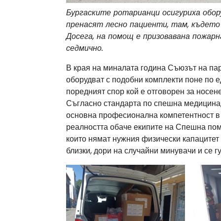
Бургаските ротарианци осигуриха обор
пренасят лесно пациенти, там, където
Досега, на помощ е призовавана пожар
седмично.
В края на миналата година Съюзът на па
оборудват с подобни комплекти поне по е
поредният спор кой е отговорен за носен
Съгласно стандарта по спешна медицина,
основна професионална компетентност в 
реалността обаче екипите на Спешна помо
които нямат нужния физически капацитет 
близки, дори на случайни минувачи и се г