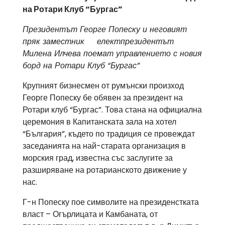
на Ротари Клуб “Бургас”
Президентът Георге Попеску и неговият
пряк заместник електпрезидентът
Милена Илчева поемат управлението с новия
борд на Ротари Клуб “Бургас”
Крупният бизнесмен от румънски произход
Георге Попеску бе обявен за президент на
Ротари клуб “Бургас”. Това стана на официална
церемония в Капитанската зала на хотел
“България”, където по традиция се провеждат
заседанията на най-старата организация в
морския град, известна със заслугите за
разширяване на ротарианското движение у
нас.
Г-н Попеску пое символите на президенстката
власт – Огърлицата и Камбаната, от