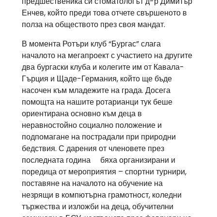
предшественика си стоматологът д-р Димитър
Енчев, който преди това отчете свършеното в
полза на обществото през своя мандат.
В момента Ротъри клуб “Бургас” слага
началото на мегапроект с участието на другите
два бургаски клуба и колегите им от Кавала-
Гърция и Щаде-Германия, който ще бъде
насочен към младежите на града. Досега
помощта на нашите ротарианци тук беше
ориентирана основно към деца в
неравностойно социално положение и
подпомагане на пострадали при природни
бедствия. С дарения от членовете през
последната година бяха организирани и
поредица от мероприятия – спортни турнири,
поставяне на началото на обучение на
незрящи в компютърна грамотност, коледни
тържества и изложби на деца, обучителни