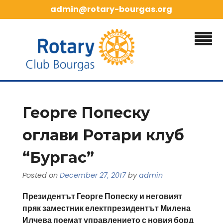
Skip
admin@rotary-bourgas.org
to
content
Георге Попеску
оглави Ротари клуб
“Бургас”
Posted on
December 27, 2017
by
admin
Президентът Георге Попеску и неговият
пряк заместник електпрезидентът Милена
Илчева поемат управлението с новия борд