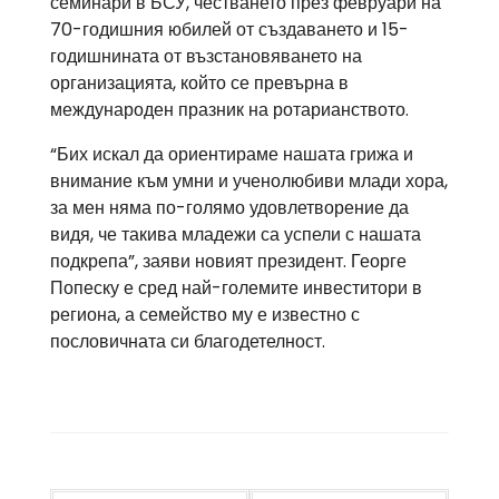
семинари в БСУ, честването през февруари на
70-годишния юбилей от създаването и 15-
годишнината от възстановяването на
организацията, който се превърна в
международен празник на ротарианството.
“Бих искал да ориентираме нашата грижа и
внимание към умни и ученолюбиви млади хора,
за мен няма по-голямо удовлетворение да
видя, че такива младежи са успели с нашата
подкрепа”, заяви новият президент. Георге
Попеску е сред най-големите инвеститори в
региона, а семейство му е известно с
пословичната си благодетелност.